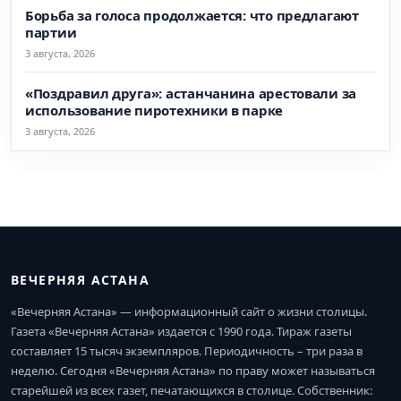
Борьба за голоса продолжается: что предлагают
партии
3 августа, 2026
«Поздравил друга»: астанчанина арестовали за
использование пиротехники в парке
3 августа, 2026
ВЕЧЕРНЯЯ АСТАНА
«Вечерняя Астана» — информационный сайт о жизни столицы.
Газета «Вечерняя Астана» издается с 1990 года. Тираж газеты
составляет 15 тысяч экземпляров. Периодичность – три раза в
неделю. Сегодня «Вечерняя Астана» по праву может называться
старейшей из всех газет, печатающихся в столице. Собственник: