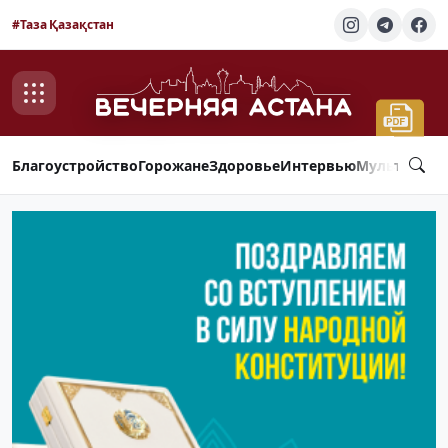
#Таза Қазақстан
Благоустройство
Горожане
Здоровье
Интервью
Мультимед