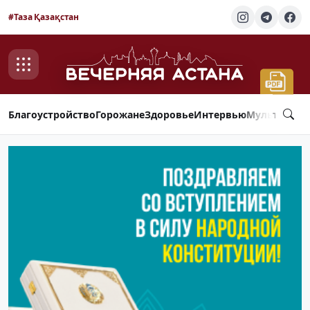
#Таза Қазақстан
Благоустройство
Горожане
Здоровье
Интервью
Мультимед