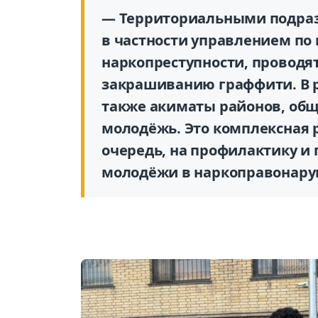
— Территориальными подра
в частности управлением по
наркопреступности, проводя
закрашиванию граффити. В 
также акиматы районов, об
молодёжь. Это комплексная 
очередь, на профилактику и
молодёжи в наркоправонару