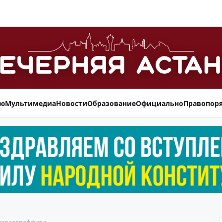
ью
Мультимедиа
Новости
Образование
Официально
Правопор
 наркограффити