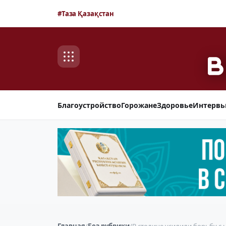
#Таза Қазақстан
Благоустройство
Горожане
Здоровье
Интерв
Главная
/
Без рубрики
/
В столице усилили борьбу с