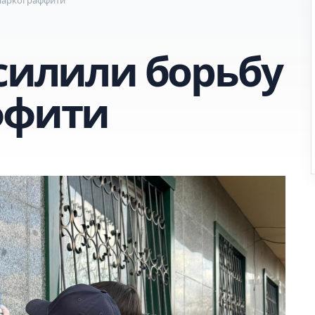
усилили борьбу
ффити