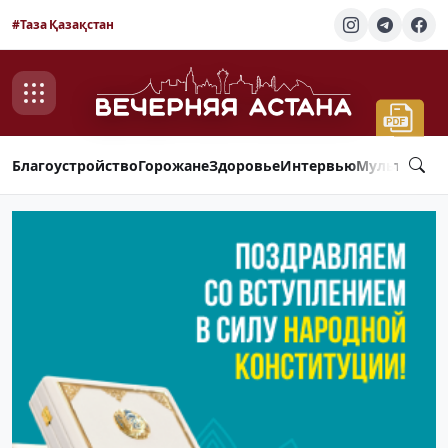
#Таза Қазақстан
Благоустройство
Горожане
Здоровье
Интервью
Мультимед