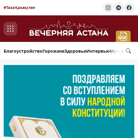
#Таза Қазақстан
Благоустройство
Горожане
Здоровье
Интервью
Мультимед