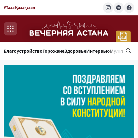
#Таза Қазақстан
Благоустройство
Горожане
Здоровье
Интервью
Мультимед