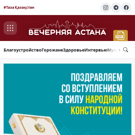
#Таза Қазақстан
Благоустройство
Горожане
Здоровье
Интервью
Мультимед