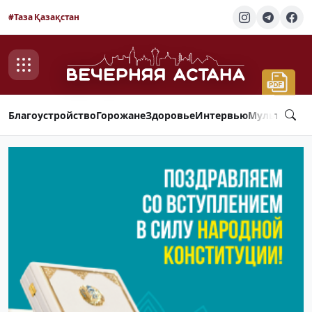
#Таза Қазақстан
Благоустройство
Горожане
Здоровье
Интервью
Мультимед