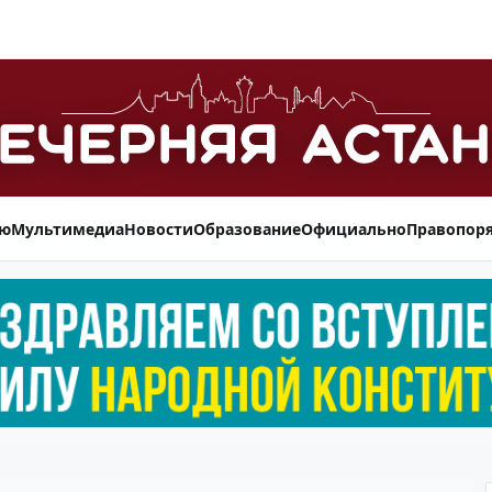
ью
Мультимедиа
Новости
Образование
Официально
Правопор