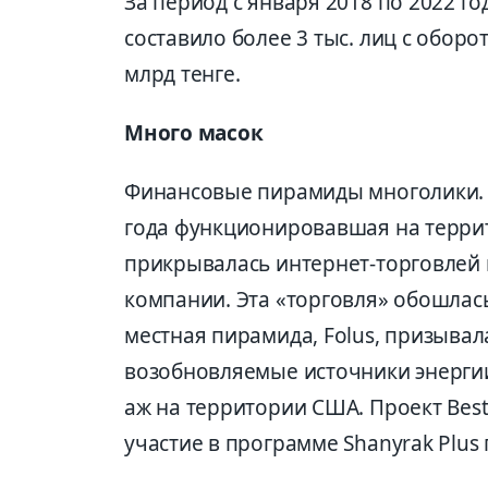
За период с января 2018 по 2022 г
составило более 3 тыс. лиц с обор
млрд тенге.
Много масок
Финансовые пирамиды многолики. 
года функционировавшая на террит
прикрывалась интернет-торговлей
компании. Эта «торговля» обошлась
местная пирамида, Folus, призывал
возобновляемые источники энергии,
аж на территории США. Проект Best
участие в программе Shanyrak Plu