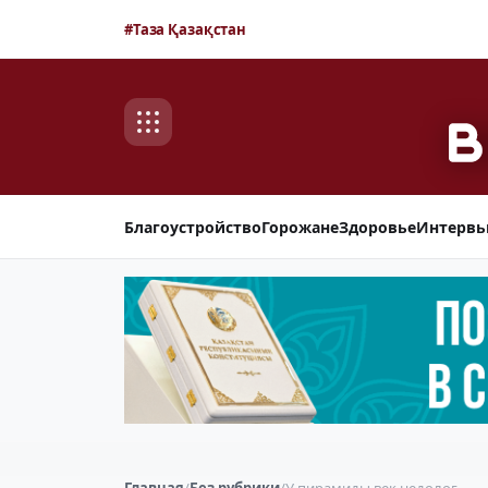
#Таза Қазақстан
Благоустройство
Горожане
Здоровье
Интерв
Главная
/
Без рубрики
/
У пирамиды век недолог