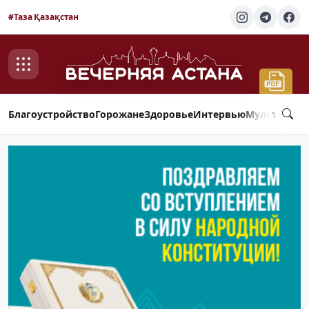
#Таза Қазақстан
Благоустройство
Горожане
Здоровье
Интервью
Мультимед