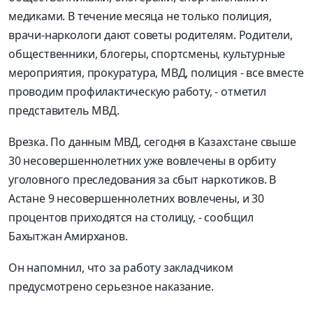
медиками.
В течение месяца не только полиция,
врачи-наркологи дают советы родителям. Родители,
общественники,
блогеры
, спортсмены, культурные
мероприятия, прокуратура, МВД, полиция - все вместе
проводим профилактическую работу
, -
отметил
представитель МВД.
Врезка.
По данным МВД, сегодня в Казахстане свыше
30 несовершеннолетних уже вовлечены в орбиту
уголовного пр
еследования за сбыт наркотиков. В
Астане 9
несовершеннолетних вовлечены, и 30
п
роцентов приходятся на столицу,
-
сообщил
Бах
ытжан
Амирханов.
Он напомнил, что за работу закладчиком
предусмотрено серьезное наказание.