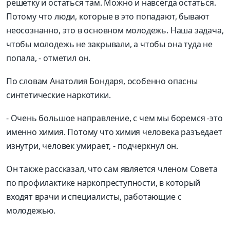
решетку и остаться там. Можно и навсегда остаться.
Потому что люди, которые в это попадают, бывают
неосознанн
о
, это в основном молодежь. Наша задача,
чтобы молодежь не закрыв
али, а чтобы она туда не
попала
,
- отметил он.
По словам Анатолия Бондаря, особенно
опасны
синтетические наркотики.
-
Очень большое направление, с чем мы боремся
-
это
именно химия. Потому что химия человека раз
ъедает
изнутри, человек умирает
,
- подчеркнул он.
Он также рассказал, что сам является членом Совета
по профилактике
наркопреступности
, в который
входят врачи и специалисты, работающие с
молодежью.