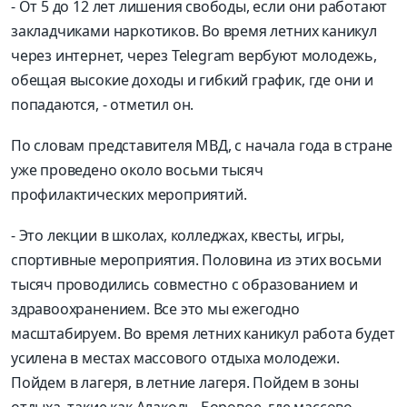
-
От 5 до 12 лет лишения свободы, если они работают
закладчиками наркотиков. Во время летних каникул
через интернет, через
Telegram
вербуют молодежь,
обещая высокие доходы и гибкий г
рафик, где они и
попадаются
,
-
отметил он.
По словам представителя МВД, с начала года в стране
уже проведено около восьми тысяч
профилактических мероприятий.
-
Это лекции в школах, колледжах,
квесты
, игры,
спортивные мероприятия. Половина из этих восьми
тысяч проводились совместно с образованием и
здравоохранением. Все это мы ежегодно
масштабируем
.
Во время летних каникул работа будет
усилена в ме
стах массового отдыха молодежи.
Пойдем в лагеря, в летние лагеря. Пойдем в зоны
отдыха, такие как
Алаколь
, Боровое, где массово