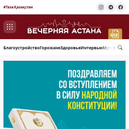
#Таза Қазақстан
Благоустройство
Горожане
Здоровье
Интервью
Мультимед