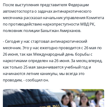
После выступления представителя Федерации
автомотоспорта о задачах антинаркотического
месячника рассказал начальник управления Комитета
по противодействию
наркопреступност
и
МВД РК,
полковник полиции
Бахыт
жан
Амирханов.
-
Сегодня у нас стартовал антинаркотический
месячник. Это у нас ежегодно проводится с 26 мая по
26 июня, так как Международный день борьбы с
наркотиками определен на 26 июня. За месяц вперед,
как только 25 мая заканчивается учебный год и
начинаются летние к
аникулы, мы всегда это
проводим
,
- сообщил он.