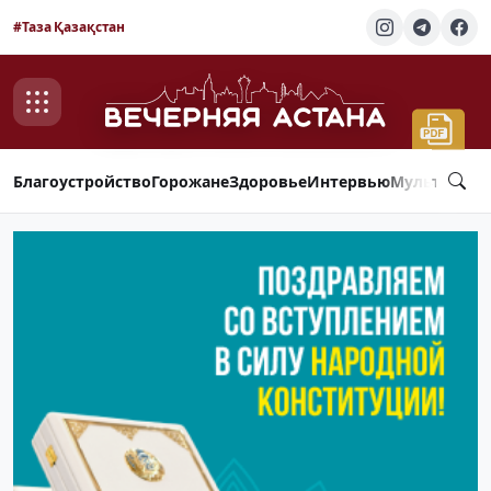
#Таза Қазақстан
Благоустройство
Горожане
Здоровье
Интервью
Мультимед