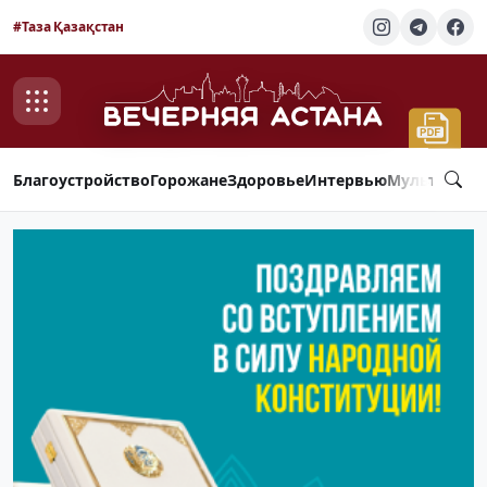
#Таза Қазақстан
Благоустройство
Горожане
Здоровье
Интервью
Мультимед