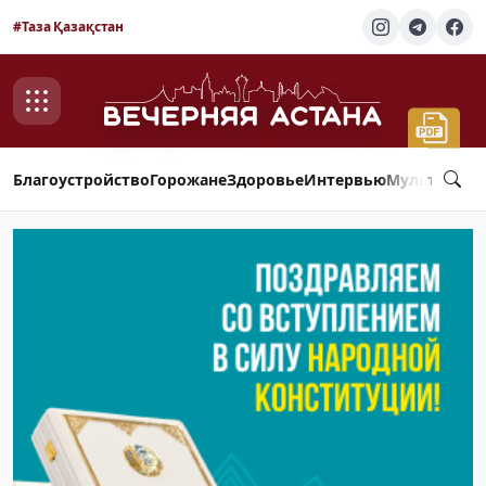
#Таза Қазақстан
Благоустройство
Горожане
Здоровье
Интервью
Мультимед