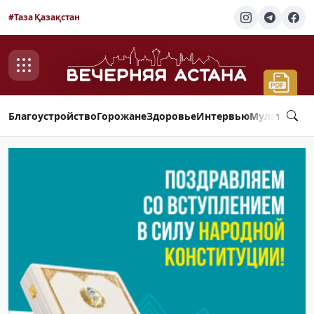
#Таза Қазақстан
Благоустройство
Горожане
Здоровье
Интервью
Мультимед