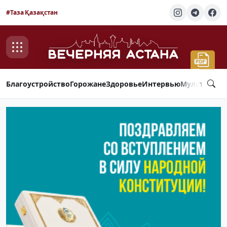
#Таза Қазақстан
Благоустройство
Горожане
Здоровье
Интервью
Мультимед