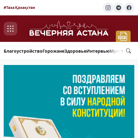
#Таза Қазақстан
Благоустройство
Горожане
Здоровье
Интервью
Мультимед