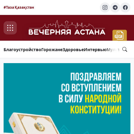
#Таза Қазақстан
Благоустройство
Горожане
Здоровье
Интервью
Мультимед