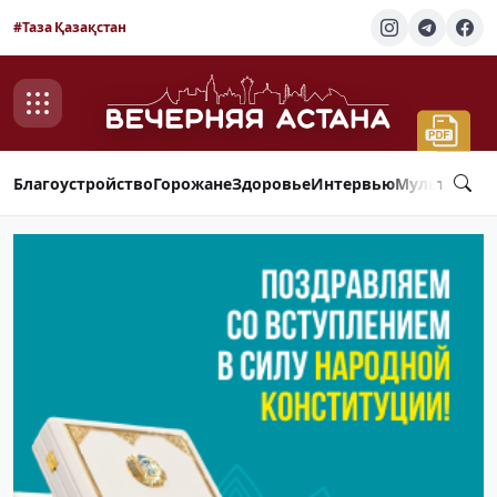
#Таза Қазақстан
Благоустройство
Горожане
Здоровье
Интервью
Мультимед