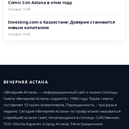
Comic Con Astana в этом году
Сегодня, 15:08
Investing.com о Казахстане: Доверие становится
новым капиталом
Сегодня, 14:00
ВЕЧЕРНЯЯ АСТАНА
«Вечерняя Астана» — информационный сайт о жизни столицы.
Газета «Вечерняя Астана» издается с 1990 года. Тираж газеты
составляет 15 тысяч экземпляров. Периодичность – три раза в
неделю. Сегодня «Вечерняя Астана» по праву может называться
старейшей из всех газет, печатающихся в столице. Собственник:
ТОО «Elorda Aqparat» (город Астана). Регистрационное