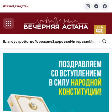
#Таза Қазақстан
Благоустройство
Горожане
Здоровье
Интервью
Мультимед