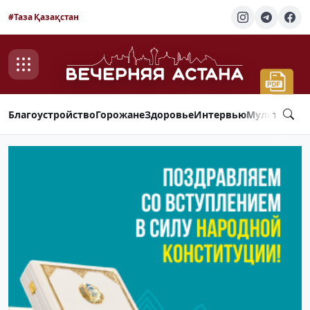
#Таза Қазақстан
Благоустройство
Горожане
Здоровье
Интервью
Мультимед