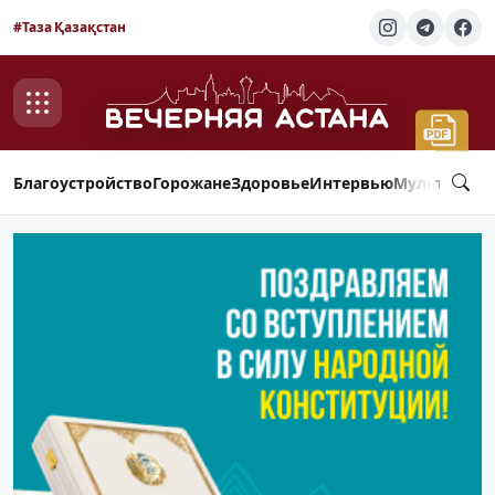
#Таза Қазақстан
Благоустройство
Горожане
Здоровье
Интервью
Мультимед