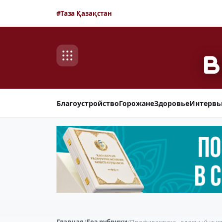
#Таза Қазақстан
Благоустройство
Горожане
Здоровье
Интерв
Главная
/
Без рубрики
/
Профилактика - главный инс