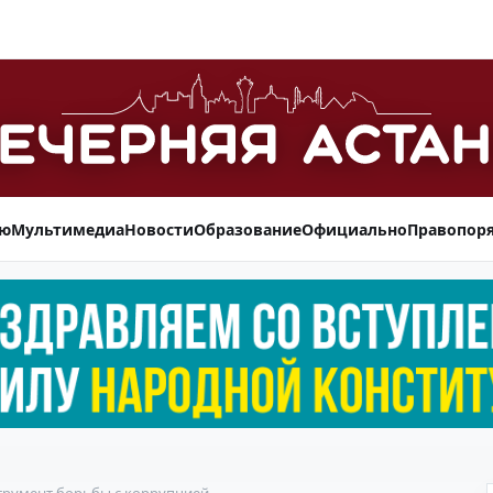
ью
Мультимедиа
Новости
Образование
Официально
Правопор
трумент борьбы с коррупцией