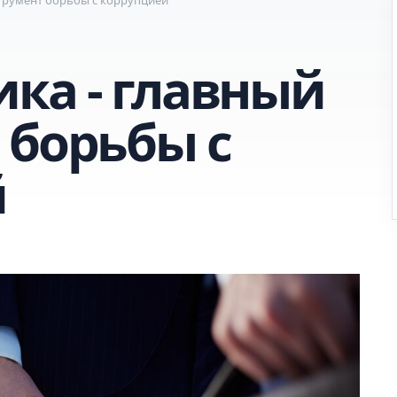
ка - главный
 борьбы с
й