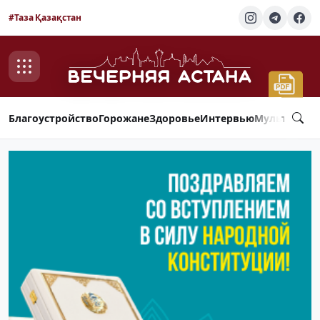
#Таза Қазақстан
Благоустройство
Горожане
Здоровье
Интервью
Мультимед