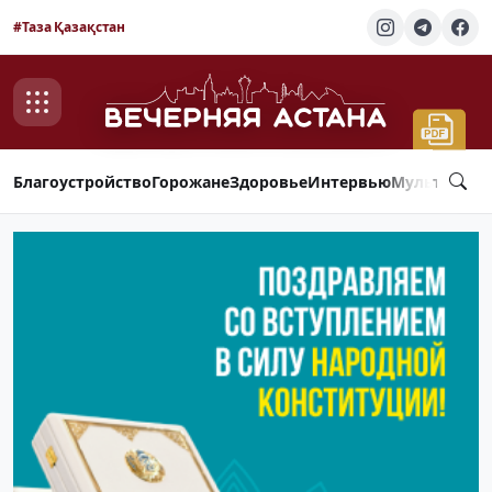
#Таза Қазақстан
Благоустройство
Горожане
Здоровье
Интервью
Мультимед