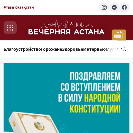
#Таза Қазақстан
Благоустройство
Горожане
Здоровье
Интервью
Мультимед