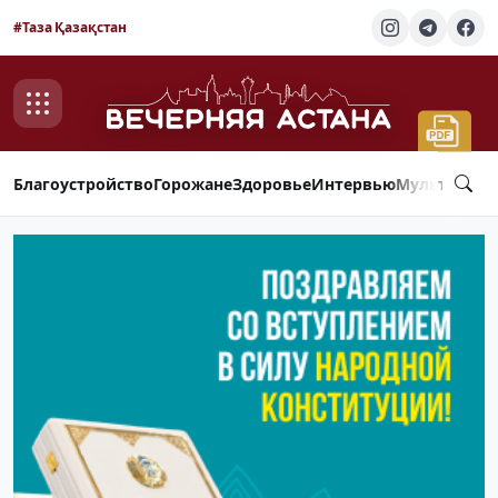
#Таза Қазақстан
Благоустройство
Горожане
Здоровье
Интервью
Мультимед