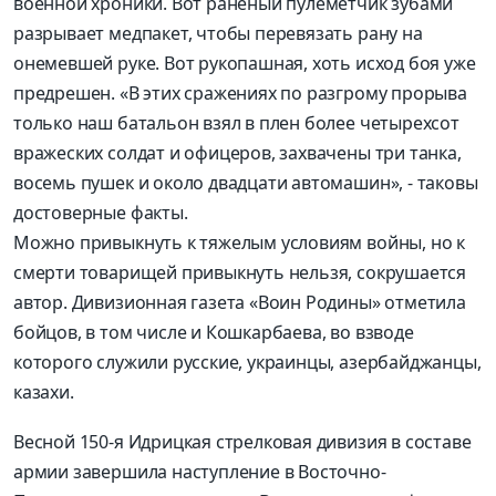
военной хроники. Вот раненый пулеметчик зубами
разрывает медпакет, чтобы перевязать рану на
онемевшей руке. Вот рукопашная, хоть исход боя уже
предрешен. «В этих сражениях по разгрому прорыва
только наш батальон взял в плен более четырехсот
вражеских солдат и офицеров, захвачены три танка,
восемь пушек и около двадцати автомашин», - таковы
достоверные факты.
Можно привыкнуть к тяжелым условиям войны, но к
смерти товарищей привыкнуть нельзя, сокрушается
автор. Дивизионная газета «Воин Родины» отметила
бойцов, в том числе и Кошкарбаева, во взводе
которого служили русские, украинцы, азербайджанцы,
казахи.
Весной 150-я Идрицкая стрелковая дивизия в составе
армии завершила наступление в Восточно-