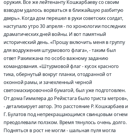
оружия. Все же лейтенанту Кошкарбаеву со своим
взводом удалось ворваться в ближайшую разбитую
дверь». Когда дом перешел в руки советских солдат,
наступало утро 30 апреля - по хронологии последних
драматических дней войны. И вот памятный
исторический день. «Прошу включить меня в группу
для водружения штурмового флага», - таким был
ответ Рахимжана по особо важному заданию
командования. «Штурмовой флаг - кусок красного
тика, обернутый вокруг планки, отодранной от
оконной рамы, и зачехленный черной
светомаскировочной бумагой, был уже подготовлен.
От дома Гиммлера до Рейхстага было триста метров»,
- детализирует автор. Это расстояние Р. Кошкарбаев и
Г. Булатов под непрекращающимся свинцовым огнем
преодолевали ползком. Время тянулось очень долго.
Подняться в рост не могли - шальная пуля могла