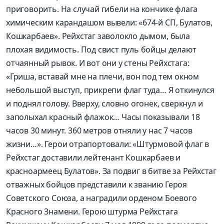
приговорить. На случай гибели на кончике флага
химическим карандашом вывели: «674-й СП, Булатов,
Кошкарбаев». Рейхстаг заволокло дымом, была
плохая видимость. Под свист пуль бойцы делают
отчаянный рывок. И вот они у стены Рейхстага:
«Гриша, вставай мне на плечи, вон под тем окном
небольшой выступ, прикрепи флаг туда… Я откинулся
и поднял голову. Вверху, словно огонек, сверкнул и
заполыхал красный флажок… Часы показывали 18
часов 30 минут. 360 метров отняли у нас 7 часов
жизни…». Герои отрапортовали: «Штурмовой флаг в
Рейхстаг доставили лейтенант Кошкарбаев и
красноармеец Булатов». За подвиг в битве за Рейхстаг
отважных бойцов представили к званию Героя
Советского Союза, а наградили орденом Боевого
Красного Знамени. Герою штурма Рейхстага