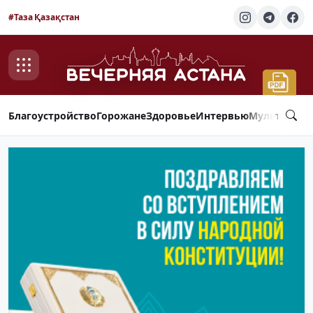
#Таза Қазақстан
Благоустройство
Горожане
Здоровье
Интервью
Мультимед