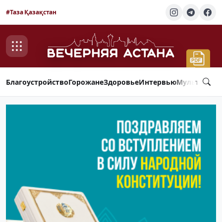
#Таза Қазақстан
Благоустройство
Горожане
Здоровье
Интервью
Мультимед