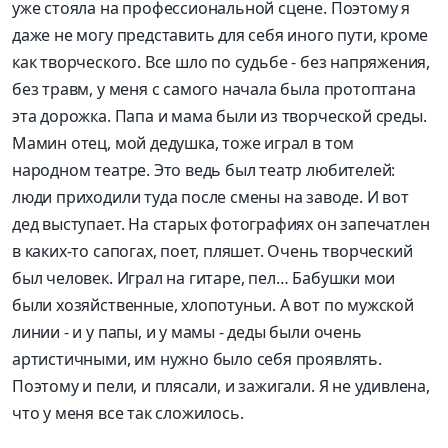
уже стояла на профессиональной сцене. Поэтому я
даже не могу представить для себя иного пути, кроме
как творческого. Все шло по судьбе - без напряжения,
без травм, у меня с самого начала была протоптана
эта дорожка. Папа и мама были из творческой среды.
Мамин отец, мой дедушка, тоже играл в том
народном театре. Это ведь был театр любителей:
люди приходили туда после смены на заводе. И вот
дед выступает. На старых фотографиях он запечатлен
в каких-то сапогах, поет, пляшет. Очень творческий
был человек. Играл на гитаре, пел… Бабушки мои
были хозяйственные, хлопотуньи. А вот по мужской
линии - и у папы, и у мамы - деды были очень
артистичными, им нужно было себя проявлять.
Поэтому и пели, и плясали, и зажигали. Я не удивлена,
что у меня все так сложилось.