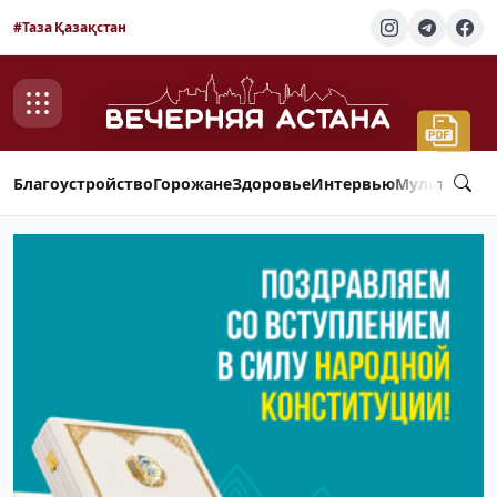
#Таза Қазақстан
Благоустройство
Горожане
Здоровье
Интервью
Мультимед