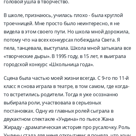
головой ушла в творчество.
В школе, признаюсь, училась плохо - была круглой
троечницей. Мне просто было неинтересно, я не
видела в этом своего пути. Но школа мной дорожила,
потому что на всех конкурсах побеждала Света. Я
пела, танцевала, выступала. Школа мной затыкала все
«творческие дыры». В 1995 году, в 15 лет, я выиграла
городской конкурс «Школьница года».
Сцена была частью моей жизни всегда. С 9-го по 11-й
класс я снова играла в театре, в том самом, где когда-
то встретились родители. Тогда я уже осознанно
выбирала роли, участвовала в серьезных
постановках. Одну из главных ролей сыграла в
двухактном спектакле «Ундина» по пьесе Жана
Жираду - драматическая история про русалочку. Роль
Ундины стала для меня открытием: я поняла, что хочу