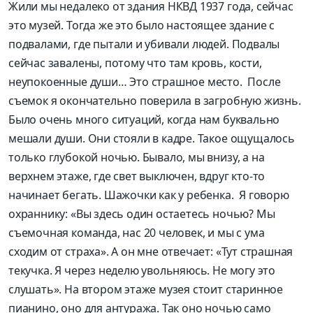
Жили мы недалеко от здания НКВД 1937 года, сейчас
это музей. Тогда же это было настоящее здание с
подвалами, где пытали и убивали людей. Подвалы
сейчас завалены, потому что там кровь, кости,
неупокоенные души… Это страшное место. После
съемок я окончательно поверила в загробную жизнь.
Было очень много ситуаций, когда нам буквально
мешали души. Они стояли в кадре. Такое ощущалось
только глубокой ночью. Бывало, мы внизу, а на
верхнем этаже, где свет выключен, вдруг кто-то
начинает бегать. Шажочки как у ребенка. Я говорю
охраннику: «Вы здесь один остаетесь ночью? Мы
съемочная команда, нас 20 человек, и мы с ума
сходим от страха». А он мне отвечает: «Тут страшная
текучка. Я через неделю увольняюсь. Не могу это
слушать». На втором этаже музея стоит старинное
пиа­нино, оно для антуража. Так оно ночью само