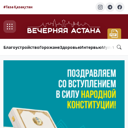
#Таза Қазақстан
Благоустройство
Горожане
Здоровье
Интервью
Мультимед