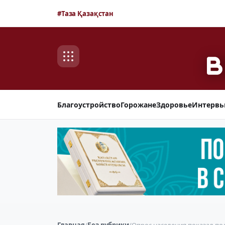
#Таза Қазақстан
Благоустройство
Горожане
Здоровье
Интерв
Главная
/
Без рубрики
/
Опрос населения показал по