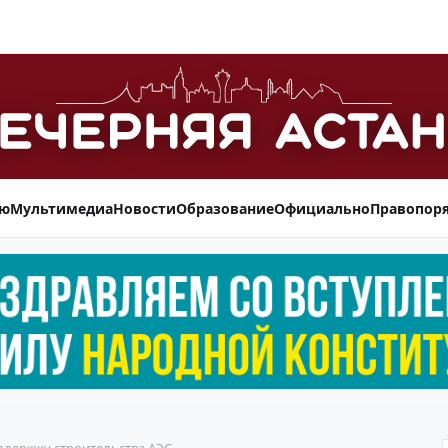
ью
Мультимедиа
Новости
Образование
Официально
Правопор
ддержку строительства АЭС