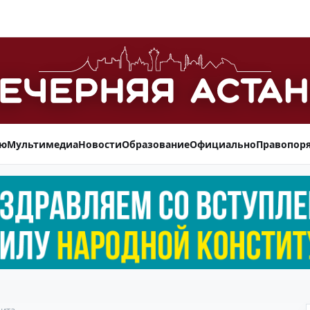
ью
Мультимедиа
Новости
Образование
Официально
Правопор
дита