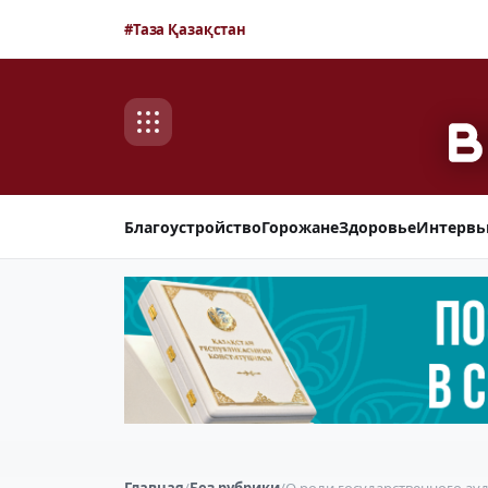
#Таза Қазақстан
Благоустройство
Горожане
Здоровье
Интерв
Главная
/
Без рубрики
/
О роли государственного ау