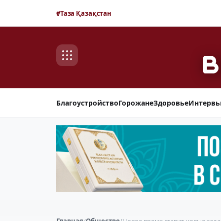
#Таза Қазақстан
Благоустройство
Горожане
Здоровье
Интерв
Главная
/
Общество
/
Новое время ставит новые зад