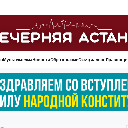
ью
Мультимедиа
Новости
Образование
Официально
Правопор
ачи