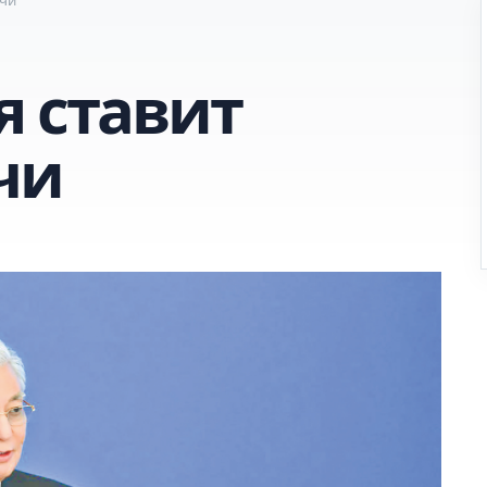
я ставит
чи