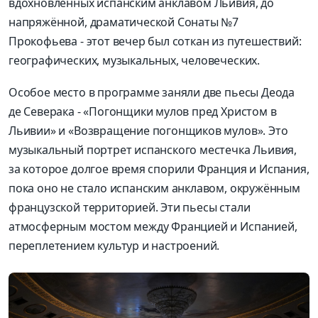
вдохновлённых испанским анклавом Льивия, до
напряжённой, драматической Сонаты №7
Прокофьева - этот вечер был соткан из путешествий:
географических, музыкальных, человеческих.
Особое место в программе заняли две пьесы Деода
де Северака - «Погонщики мулов пред Христом в
Льивии» и «Возвращение погонщиков мулов». Это
музыкальный портрет испанского местечка Льивия,
за которое долгое время спорили Франция и Испания,
пока оно не стало испанским анклавом, окружённым
французской территорией. Эти пьесы стали
атмосферным мостом между Францией и Испанией,
переплетением культур и настроений.