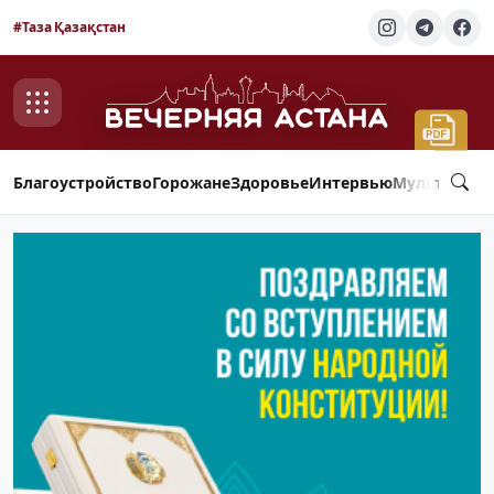
#Таза Қазақстан
Благоустройство
Горожане
Здоровье
Интервью
Мультимед