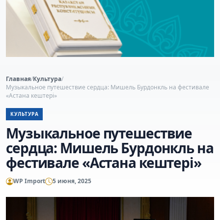
Главная
/
Культура
/
Музыкальное путешествие сердца: Мишель Бурдонкль на фестивале
«Астана кештері»
КУЛЬТУРА
Музыкальное путешествие
сердца: Мишель Бурдонкль на
фестивале «Астана кештері»
WP Import
5 июня, 2025