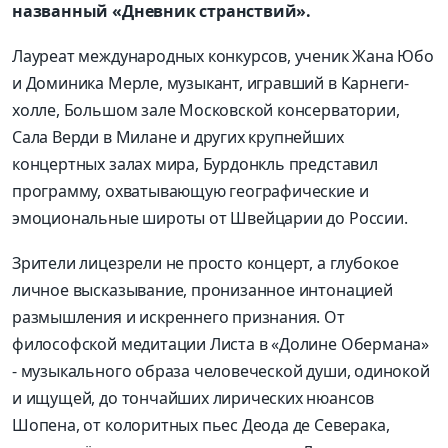
названный «Дневник странствий».
Лауреат международных конкурсов, ученик Жана Юбо
и Доминика Мерле, музыкант, игравший в Карнеги-
холле, Большом зале Московской консерватории,
Сала Верди в Милане и других крупнейших
концертных залах мира, Бурдонкль представил
программу, охватывающую географические и
эмоциональные широты от Швейцарии до России.
Зрители лицезрели не просто концерт, а глубокое
личное высказывание, пронизанное интонацией
размышления и искреннего признания. От
философской медитации Листа в «Долине Обермана»
- музыкального образа человеческой души, одинокой
и ищущей, до тончайших лирических нюансов
Шопена, от колоритных пьес Деода де Северака,