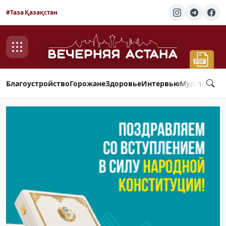
#Таза Қазақстан
Благоустройство
Горожане
Здоровье
Интервью
Мультимед