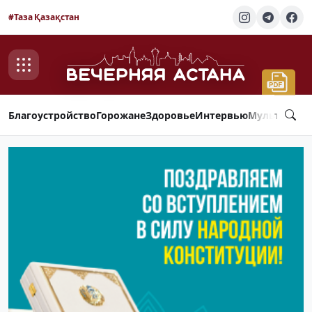
#Таза Қазақстан
Благоустройство
Горожане
Здоровье
Интервью
Мультимед