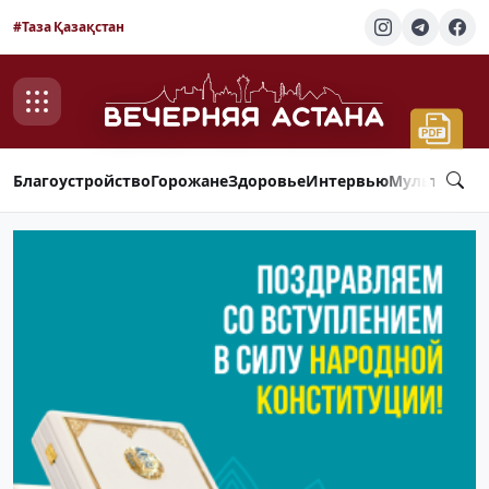
#Таза Қазақстан
Благоустройство
Горожане
Здоровье
Интервью
Мультимед