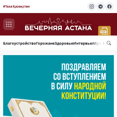
#Таза Қазақстан
Благоустройство
Горожане
Здоровье
Интервью
Мультимед