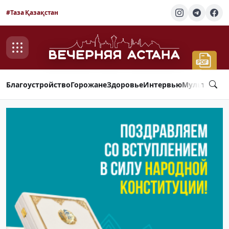
#Таза Қазақстан
Благоустройство
Горожане
Здоровье
Интервью
Мультимед