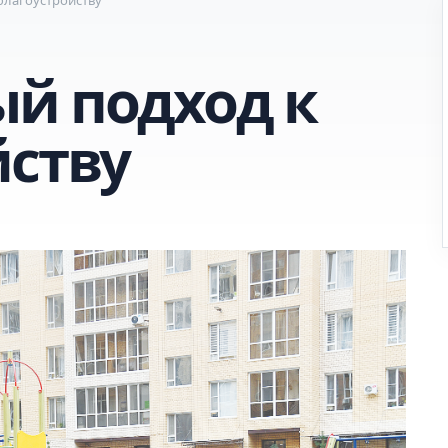
й подход к
йству