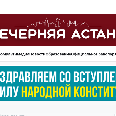
ью
Мультимедиа
Новости
Образование
Официально
Правопор
благоустройству