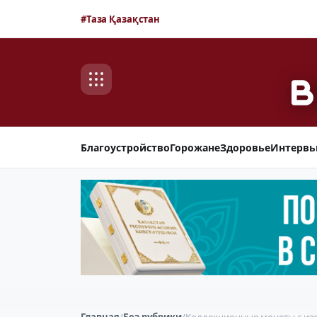
#Таза Қазақстан
Благоустройство
Горожане
Здоровье
Интерв
Главная
/
Без рубрики
/
Коллекционные монеты с из