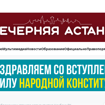
ью
Мультимедиа
Новости
Образование
Официально
Правопор
ображением спящего кота выпустил Нацбанк РК