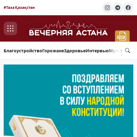
#Таза Қазақстан
Благоустройство
Горожане
Здоровье
Интервью
Мультимед