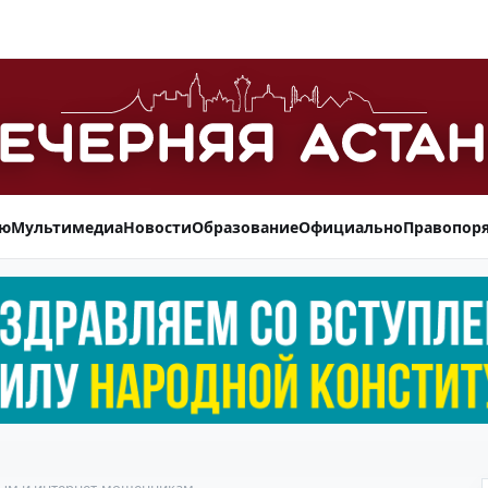
ью
Мультимедиа
Новости
Образование
Официально
Правопор
ным и интернет-мошенникам