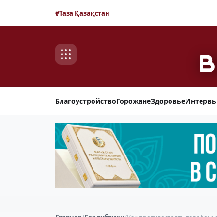
#Таза Қазақстан
Благоустройство
Горожане
Здоровье
Интерв
Главная
/
Без рубрики
/
Как противостоять телефон