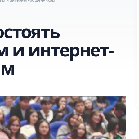
остоять
 и интернет-
ам