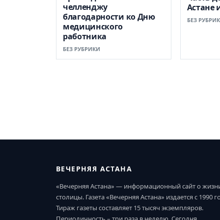
челленджу
Астане 
благодарности ко Дню
БЕЗ РУБРИ
медицинского
работника
БЕЗ РУБРИКИ
ВЕЧЕРНЯЯ АСТАНА
«Вечерняя Астана» — информационный сайт о жизн
столицы. Газета «Вечерняя Астана» издается с 1990 г
Тираж газеты составляет 15 тысяч экземпляров.
Периодичность – три раза в неделю. Сегодня