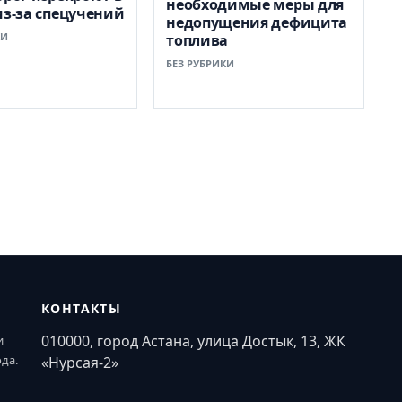
необходимые меры для
из-за спецучений
недопущения дефицита
КИ
топлива
БЕЗ РУБРИКИ
КОНТАКТЫ
010000, город Астана, улица Достык, 13, ЖК
и
ода.
«Нурсая-2»