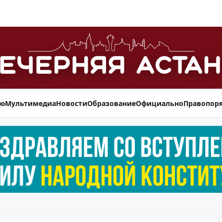
ью
Мультимедиа
Новости
Образование
Официально
Правопор