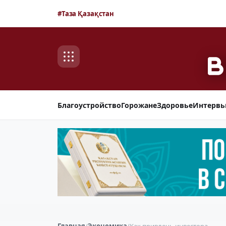
#Таза Қазақстан
Благоустройство
Горожане
Здоровье
Интерв
Главная
/
Экономика
/
Как привлечь инвестора