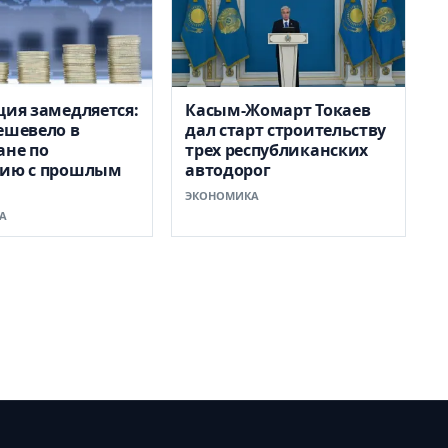
ция замедляется:
Касым-Жомарт Токаев
ешевело в
дал старт строительству
ане по
трех республиканских
нию с прошлым
автодорог
ЭКОНОМИКА
А