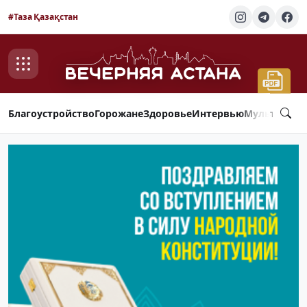
#Таза Қазақстан
Благоустройство
Горожане
Здоровье
Интервью
Мультимед