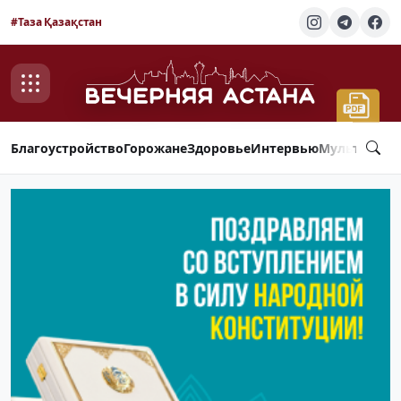
#Таза Қазақстан
Благоустройство
Горожане
Здоровье
Интервью
Мультимед