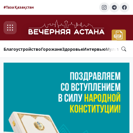
#Таза Қазақстан
Благоустройство
Горожане
Здоровье
Интервью
Мультимед