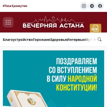
#Таза Қазақстан
Благоустройство
Горожане
Здоровье
Интервью
Мультимед